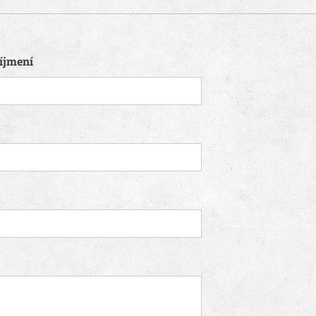
íjmení