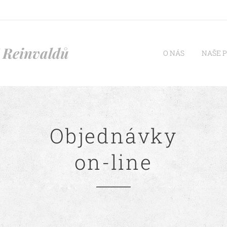
 Reinvaldů
O NÁS
NAŠE 
Objednávky
on-line