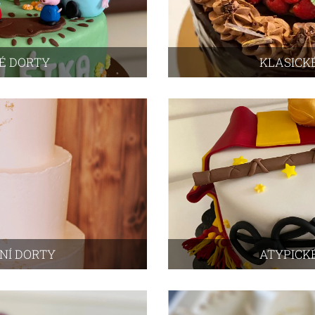
É DORTY
KLASICK
NÍ DORTY
ATYPICK