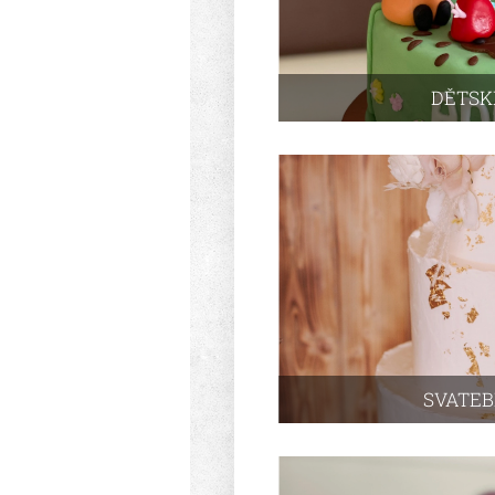
DĚTSK
SVATEB