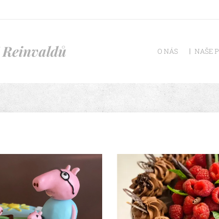
 Reinvaldů
O NÁS
NAŠE 